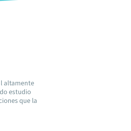
al altamente
odo estudio
aciones que la